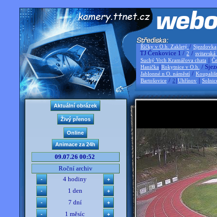
/
Říčky v O.h. Zakletý
Sjezdovka
TJ Čenkovice 1 /
/
2
svitavská
|
Suchý Vrch Kramářova chata
Če
|
/ Sjez
Hanička
Rokytnice v O.h.
/
Jablonné n O. náměstí
Koupališ
/
|
|
Bartošovice
2
Uhřínov
Solnic
09.07.26 00:52
Roční archiv
4 hodiny
1 den
7 dní
1 měsíc