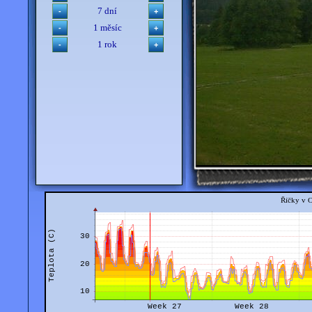
7 dní
1 měsíc
1 rok