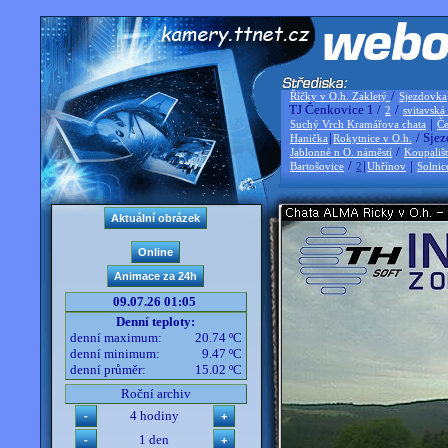
/
Říčky v O.h. Zakletý
Sjezdovka
TJ Čenkovice 1 /
/
2
svitavská
|
Suchý Vrch Kramářova chata
Če
|
/ Sjez
Hanička
Rokytnice v O.h.
/
Jablonné n O. náměstí
Koupališ
/
|
|
Bartošovice
2
Uhřínov
Solnic
09.07.26 01:05
Denní teploty:
denní maximum:
20.74 ºC
denní minimum:
9.47 ºC
denní průměr:
15.02 ºC
Roční archiv
4 hodiny
1 den