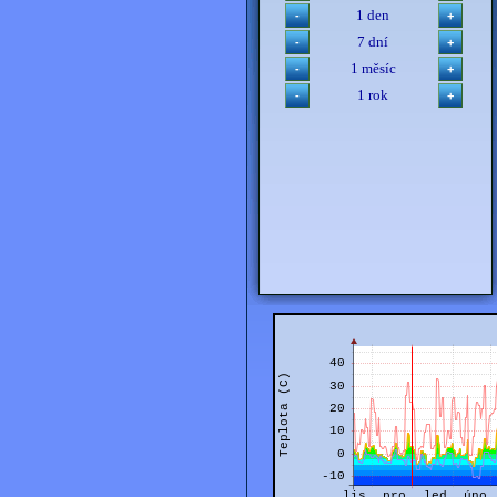
1 den
7 dní
1 měsíc
1 rok