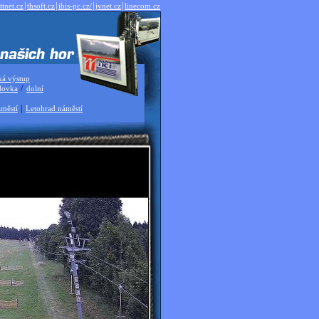
|
|
|
|
ttnet.cz
thsoft.cz
ibis-pc.cz/
jvnet.cz
linecom.cz
ká výstup
/
dovka
dolní
|
městí
Letohrad náměstí