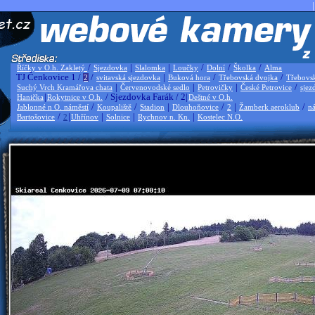
|
/
|
|
/
/
/
Říčky v O.h. Zakletý
Sjezdovka
Slalomka
Loučky
Dolní
Školka
Alma
TJ Čenkovice 1 /
/
|
/
/
2
svitavská sjezdovka
Buková hora
Třebovská dvojka
Třebovs
|
|
|
/
Suchý Vrch Kramářova chata
Červenovodské sedlo
Petrovičky
České Petrovice
sjez
|
/ Sjezdovka Farák / 2|
Hanička
Rokytnice v O.h.
Deštné v O.h.
/
/
|
/
|
/
Jablonné n O. náměstí
Koupaliště
Stadion
Dlouhoňovice
2
Žamberk aeroklub
ná
/
|
|
|
|
Bartošovice
2
Uhřínov
Solnice
Rychnov n. Kn.
Kostelec N.O.