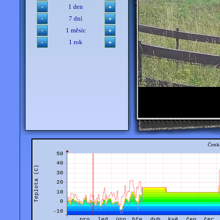
1 den
7 dní
1 měsíc
1 rok