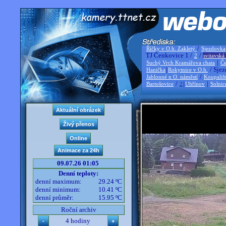
/
Říčky v O.h. Zakletý
Sjezdovka
TJ Čenkovice 1 /
/
2
svitavská
|
Suchý Vrch Kramářova chata
Če
|
/ Sjez
Hanička
Rokytnice v O.h.
/
Jablonné n O. náměstí
Koupališ
/
|
|
Bartošovice
2
Uhřínov
Solnic
09.07.26 01:05
Denní teploty:
denní maximum:
29.24 ºC
denní minimum:
10.41 ºC
denní průměr:
15.95 ºC
Roční archiv
4 hodiny