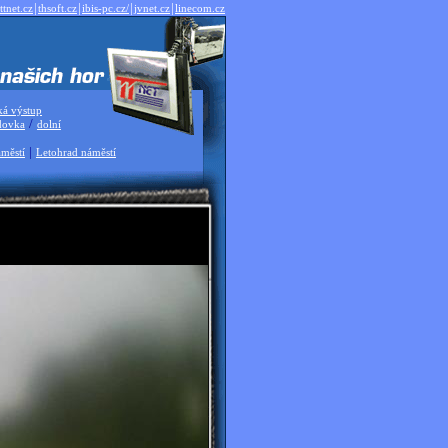
|
|
|
|
ttnet.cz
thsoft.cz
ibis-pc.cz/
jvnet.cz
linecom.cz
ká výstup
/
dovka
dolní
|
městí
Letohrad náměstí