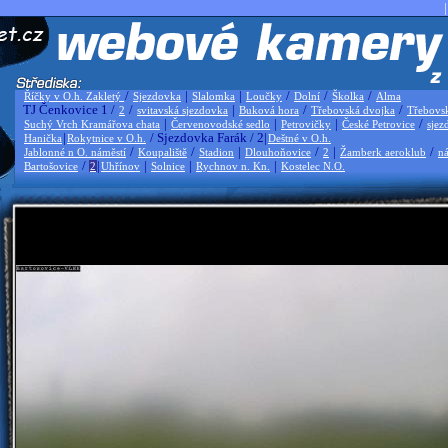
|
/
|
|
/
/
/
Říčky v O.h. Zakletý
Sjezdovka
Slalomka
Loučky
Dolní
Školka
Alma
TJ Čenkovice 1 /
/
|
/
/
2
svitavská sjezdovka
Buková hora
Třebovská dvojka
Třebovs
|
|
|
/
Suchý Vrch Kramářova chata
Červenovodské sedlo
Petrovičky
České Petrovice
sjez
|
/ Sjezdovka Farák / 2|
Hanička
Rokytnice v O.h.
Deštné v O.h.
/
/
|
/
|
/
Jablonné n O. náměstí
Koupaliště
Stadion
Dlouhoňovice
2
Žamberk aeroklub
ná
/
|
|
|
|
Bartošovice
2
Uhřínov
Solnice
Rychnov n. Kn.
Kostelec N.O.