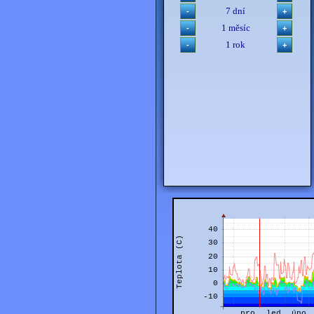
7 dní
1 měsíc
1 rok