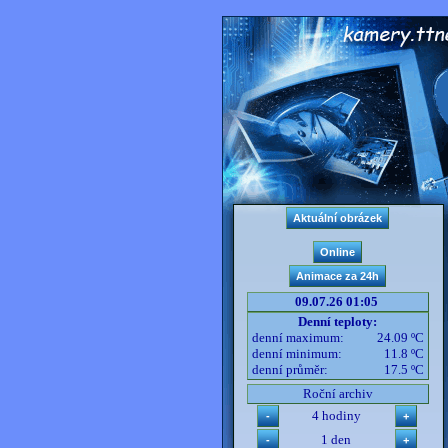
09.07.26 01:05
Denní teploty:
denní maximum:
24.09 ºC
denní minimum:
11.8 ºC
denní průměr:
17.5 ºC
Roční archiv
4 hodiny
1 den