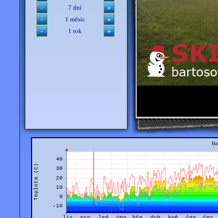
7 dní
1 měsíc
1 rok