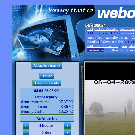
/
Říčky v O.h. Zakletý
Sjezdovka
TJ Čenkovice 1 /
/
2
svitavská
|
Suchý Vrch Kramářova chata
Če
|
/ Sjez
Hanička
Rokytnice v O.h.
/
Jablonné n O. náměstí
Koupališ
/
|
|
Bartošovice
2
Uhřínov
Solnic
04.06.26 05:22
Denní teploty:
denní maximum:
27.37 ºC
denní minimum:
8.86 ºC
denní průměr:
18.25 ºC
Roční archiv
4 hodiny
1 den