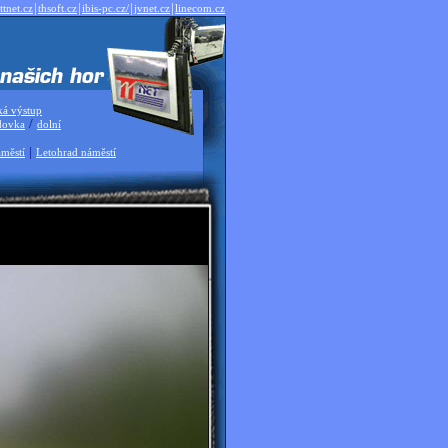
|
|
|
|
ttnet.cz
thsoft.cz
ibis-pc.cz/
jvnet.cz
linecom.cz
ká výstup
/
dovka
dolní
|
městí
Letohrad náměstí