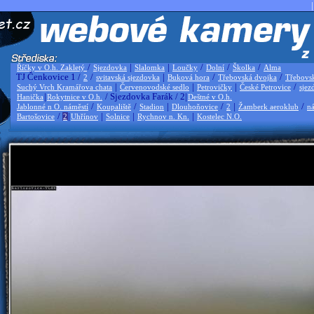
|
/
|
|
/
/
/
Říčky v O.h. Zakletý
Sjezdovka
Slalomka
Loučky
Dolní
Školka
Alma
TJ Čenkovice 1 /
/
|
/
/
2
svitavská sjezdovka
Buková hora
Třebovská dvojka
Třebovs
|
|
|
/
Suchý Vrch Kramářova chata
Červenovodské sedlo
Petrovičky
České Petrovice
sjez
|
/ Sjezdovka Farák / 2|
Hanička
Rokytnice v O.h.
Deštné v O.h.
/
/
|
/
|
/
Jablonné n O. náměstí
Koupaliště
Stadion
Dlouhoňovice
2
Žamberk aeroklub
ná
/
|
|
|
|
Bartošovice
2
Uhřínov
Solnice
Rychnov n. Kn.
Kostelec N.O.