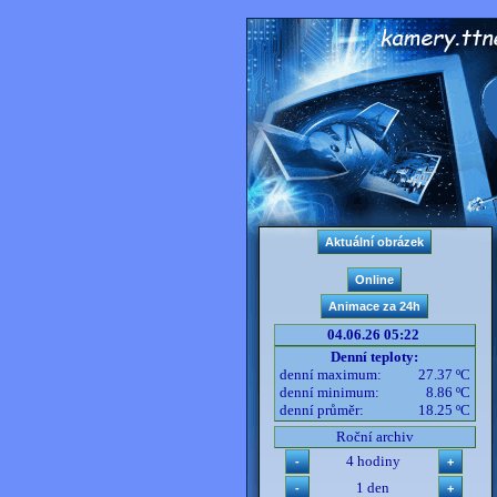
04.06.26 05:22
Denní teploty:
denní maximum:
27.37 ºC
denní minimum:
8.86 ºC
denní průměr:
18.25 ºC
Roční archiv
4 hodiny
1 den