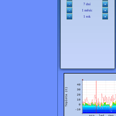
7 dní
1 měsíc
1 rok