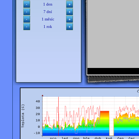
1 den
7 dní
1 měsíc
1 rok