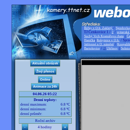
/
Říčky v O.h. Zakletý
Sjezdovka
TJ Čenkovice 1 /
/
2
svitavská
|
Suchý Vrch Kramářova chata
Če
|
/ Sjez
Hanička
Rokytnice v O.h.
/
Jablonné n O. náměstí
Koupališ
/
|
|
Bartošovice
2
Uhřínov
Solnic
04.06.26 05:22
Denní teploty:
denní maximum:
6.8 ºC
denní minimum:
6.8 ºC
denní průměr:
6.8 ºC
Roční archiv
4 hodiny