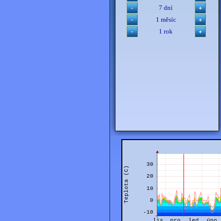
7 dní
1 měsíc
1 rok