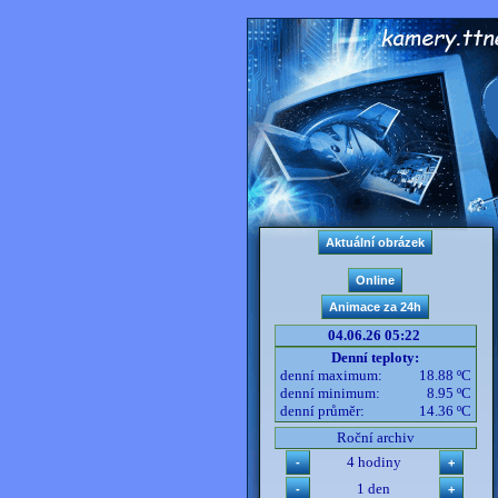
04.06.26 05:22
Denní teploty:
denní maximum:
18.88 ºC
denní minimum:
8.95 ºC
denní průměr:
14.36 ºC
Roční archiv
4 hodiny
1 den