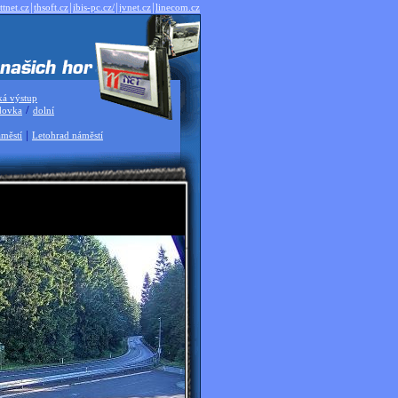
|
|
|
|
ttnet.cz
thsoft.cz
ibis-pc.cz/
jvnet.cz
linecom.cz
ká výstup
/
dovka
dolní
|
městí
Letohrad náměstí