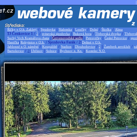
|
/
|
|
/
/
/
Říčky v O.h. Zakletý
Sjezdovka
Slalomka
Loučky
Dolní
Školka
Alma
TJ Čenkovice 1 /
/
|
/
/
2
svitavská sjezdovka
Buková hora
Třebovská dvojka
Třebovs
|
|
|
/
Suchý Vrch Kramářova chata
Červenovodské sedlo
Petrovičky
České Petrovice
sjez
|
/ Sjezdovka Farák / 2|
Hanička
Rokytnice v O.h.
Deštné v O.h.
/
/
|
/
|
/
Jablonné n O. náměstí
Koupaliště
Stadion
Dlouhoňovice
2
Žamberk aeroklub
ná
/
|
|
|
|
Bartošovice
2
Uhřínov
Solnice
Rychnov n. Kn.
Kostelec N.O.