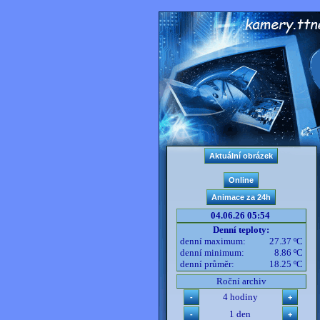
04.06.26 05:54
Denní teploty:
denní maximum:
27.37 ºC
denní minimum:
8.86 ºC
denní průměr:
18.25 ºC
Roční archiv
4 hodiny
1 den