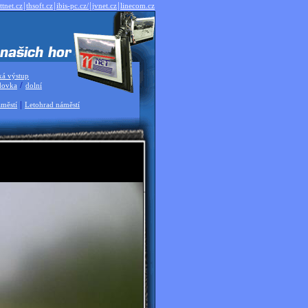
|
|
|
|
ttnet.cz
thsoft.cz
ibis-pc.cz/
jvnet.cz
linecom.cz
ká výstup
/
dovka
dolní
|
městí
Letohrad náměstí