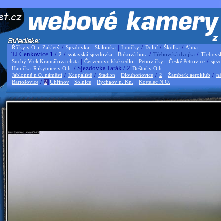
|
/
|
|
/
/
/
Říčky v O.h. Zakletý
Sjezdovka
Slalomka
Loučky
Dolní
Školka
Alma
TJ Čenkovice 1 /
/
|
/
/
2
svitavská sjezdovka
Buková hora
Třebovská dvojka
Třebovs
|
|
|
/
Suchý Vrch Kramářova chata
Červenovodské sedlo
Petrovičky
České Petrovice
sjez
|
/ Sjezdovka Farák / 2|
Hanička
Rokytnice v O.h.
Deštné v O.h.
/
/
|
/
|
/
Jablonné n O. náměstí
Koupaliště
Stadion
Dlouhoňovice
2
Žamberk aeroklub
ná
/
|
|
|
|
Bartošovice
2
Uhřínov
Solnice
Rychnov n. Kn.
Kostelec N.O.