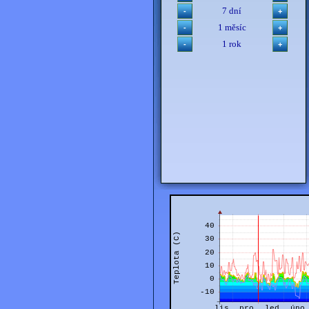
7 dní
1 měsíc
1 rok