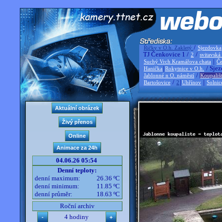
/
Říčky v O.h. Zakletý
Sjezdovka
TJ Čenkovice 1 /
/
2
svitavská
|
Suchý Vrch Kramářova chata
Če
|
/ Sjez
Hanička
Rokytnice v O.h.
/
Jablonné n O. náměstí
Koupališ
/
|
|
Bartošovice
2
Uhřínov
Solnic
04.06.26 05:54
Denní teploty:
denní maximum:
26.36 ºC
denní minimum:
11.85 ºC
denní průměr:
18.63 ºC
Roční archiv
4 hodiny