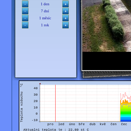
1 den
7 dní
1 měsíc
1 rok