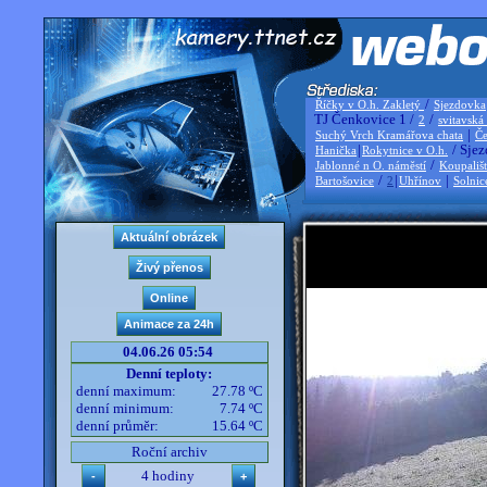
/
Říčky v O.h. Zakletý
Sjezdovka
TJ Čenkovice 1 /
/
2
svitavská
|
Suchý Vrch Kramářova chata
Če
|
/ Sjez
Hanička
Rokytnice v O.h.
/
Jablonné n O. náměstí
Koupališ
/
|
|
Bartošovice
2
Uhřínov
Solnic
04.06.26 05:54
Denní teploty:
denní maximum:
27.78 ºC
denní minimum:
7.74 ºC
denní průměr:
15.64 ºC
Roční archiv
4 hodiny