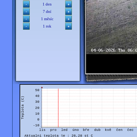
1 den
7 dní
1 měsíc
1 rok