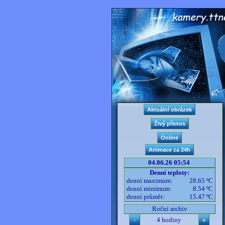
04.06.26 05:54
Denní teploty:
denní maximum:
28.65 ºC
denní minimum:
8.54 ºC
denní průměr:
15.47 ºC
Roční archiv
4 hodiny