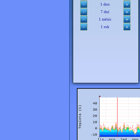
1 den
7 dní
1 měsíc
1 rok