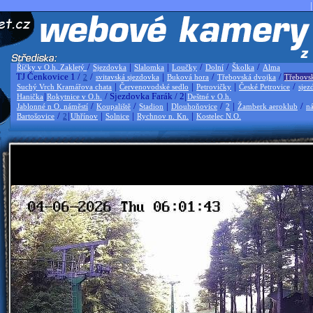
|
/
|
|
/
/
/
Říčky v O.h. Zakletý
Sjezdovka
Slalomka
Loučky
Dolní
Školka
Alma
TJ Čenkovice 1 /
/
|
/
/
2
svitavská sjezdovka
Buková hora
Třebovská dvojka
Třebovs
|
|
|
/
Suchý Vrch Kramářova chata
Červenovodské sedlo
Petrovičky
České Petrovice
sjez
|
/ Sjezdovka Farák / 2|
Hanička
Rokytnice v O.h.
Deštné v O.h.
/
/
|
/
|
/
Jablonné n O. náměstí
Koupaliště
Stadion
Dlouhoňovice
2
Žamberk aeroklub
ná
/
|
|
|
|
Bartošovice
2
Uhřínov
Solnice
Rychnov n. Kn.
Kostelec N.O.