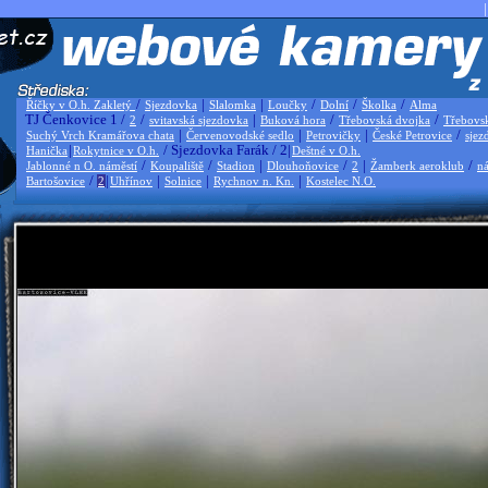
|
/
|
|
/
/
/
Říčky v O.h. Zakletý
Sjezdovka
Slalomka
Loučky
Dolní
Školka
Alma
TJ Čenkovice 1 /
/
|
/
/
2
svitavská sjezdovka
Buková hora
Třebovská dvojka
Třebovs
|
|
|
/
Suchý Vrch Kramářova chata
Červenovodské sedlo
Petrovičky
České Petrovice
sjez
|
/ Sjezdovka Farák / 2|
Hanička
Rokytnice v O.h.
Deštné v O.h.
/
/
|
/
|
/
Jablonné n O. náměstí
Koupaliště
Stadion
Dlouhoňovice
2
Žamberk aeroklub
ná
/
|
|
|
|
Bartošovice
2
Uhřínov
Solnice
Rychnov n. Kn.
Kostelec N.O.