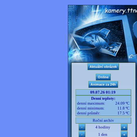
09.07.26 01:19
Denní teploty:
denní maximum:
24.09 ºC
denní minimum:
11.8 ºC
denní průměr:
17.5 ºC
Roční archiv
4 hodiny
1 den