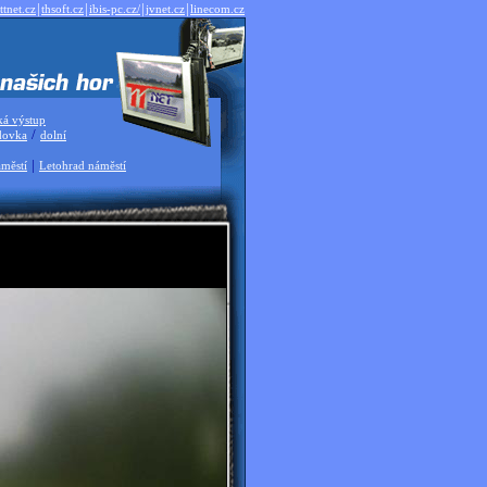
|
|
|
|
ttnet.cz
thsoft.cz
ibis-pc.cz/
jvnet.cz
linecom.cz
ká výstup
/
dovka
dolní
|
městí
Letohrad náměstí