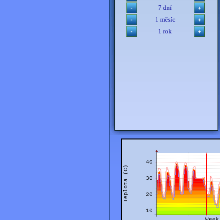
7 dní
1 měsíc
1 rok