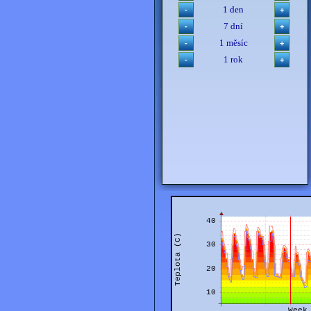
1 den
7 dní
1 měsíc
1 rok