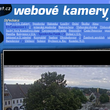
|
/
|
|
/
/
/
Říčky v O.h. Zakletý
Sjezdovka
Slalomka
Loučky
Dolní
Školka
Alma
TJ Čenkovice 1 /
/
|
/
/
2
svitavská sjezdovka
Buková hora
Třebovská dvojka
Třebovs
|
|
|
/
Suchý Vrch Kramářova chata
Červenovodské sedlo
Petrovičky
České Petrovice
sjez
|
/ Sjezdovka Farák / 2|
Hanička
Rokytnice v O.h.
Deštné v O.h.
/
/
|
/
|
/
Jablonné n O. náměstí
Koupaliště
Stadion
Dlouhoňovice
2
Žamberk aeroklub
ná
/
|
|
|
|
Bartošovice
2
Uhřínov
Solnice
Rychnov n. Kn.
Kostelec N.O.