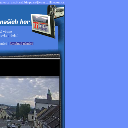
|
|
|
|
ttnet.cz
thsoft.cz
ibis-pc.cz/
jvnet.cz
linecom.cz
ká výstup
/
dovka
dolní
|
městí
Letohrad náměstí