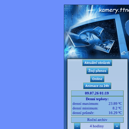
09.07.26 01:19
Denní teploty:
denní maximum:
23.89 ºC
denní minimum:
8.2 ºC
denní průměr:
16.29 ºC
Roční archiv
4 hodiny