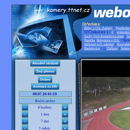
/
Říčky v O.h. Zakletý
Sjezdovka
TJ Čenkovice 1 /
/
2
svitavská
|
Suchý Vrch Kramářova chata
Če
|
/ Sjez
Hanička
Rokytnice v O.h.
/
Jablonné n O. náměstí
Koupališ
/
|
|
Bartošovice
2
Uhřínov
Solnic
09.07.26 01:19
Roční archiv
4 hodiny
1 den
7 dní
1 měsíc