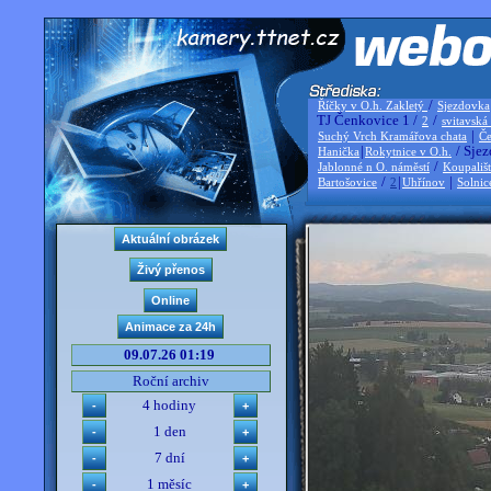
/
Říčky v O.h. Zakletý
Sjezdovka
TJ Čenkovice 1 /
/
2
svitavská
|
Suchý Vrch Kramářova chata
Če
|
/ Sjez
Hanička
Rokytnice v O.h.
/
Jablonné n O. náměstí
Koupališ
/
|
|
Bartošovice
2
Uhřínov
Solnic
09.07.26 01:19
Roční archiv
4 hodiny
1 den
7 dní
1 měsíc