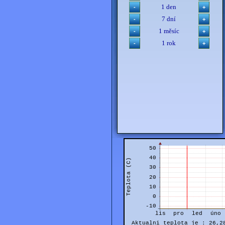
1 den
7 dní
1 měsíc
1 rok