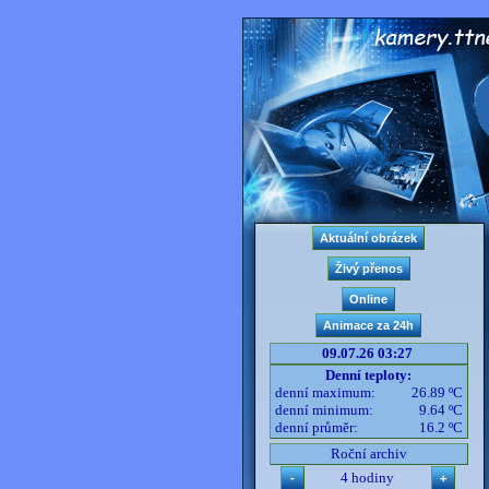
09.07.26 03:27
Denní teploty:
denní maximum:
26.89 ºC
denní minimum:
9.64 ºC
denní průměr:
16.2 ºC
Roční archiv
4 hodiny