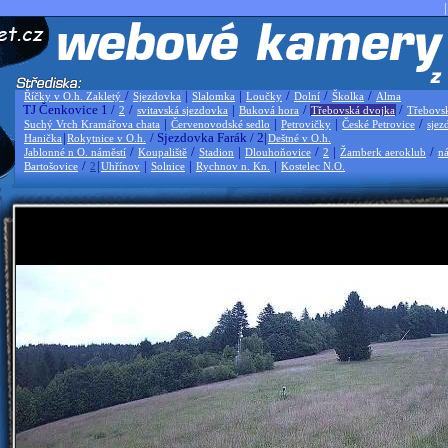
|
/
|
|
/
/
/
Říčky v O.h. Zakletý
Sjezdovka
Slalomka
Loučky
Dolní
Školka
Alma
TJ Čenkovice 1 /
/
|
/
/
2
svitavská sjezdovka
Buková hora
Třebovská dvojka
Třebovs
|
|
|
/
Suchý Vrch Kramářova chata
Červenovodské sedlo
Petrovičky
České Petrovice
sjez
|
/ Sjezdovka Farák / 2|
Hanička
Rokytnice v O.h.
Deštné v O.h.
/
/
|
/
|
/
Jablonné n O. náměstí
Koupaliště
Stadion
Dlouhoňovice
2
Žamberk aeroklub
ná
/
|
|
|
|
Bartošovice
2
Uhřínov
Solnice
Rychnov n. Kn.
Kostelec N.O.