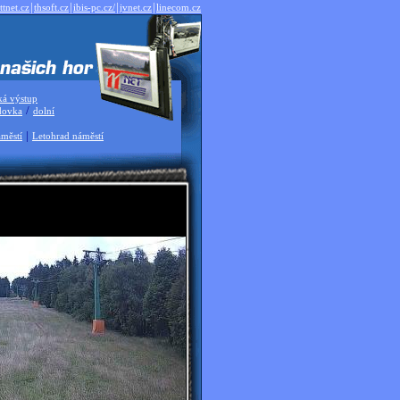
|
|
|
|
ttnet.cz
thsoft.cz
ibis-pc.cz/
jvnet.cz
linecom.cz
ká výstup
/
dovka
dolní
|
městí
Letohrad náměstí