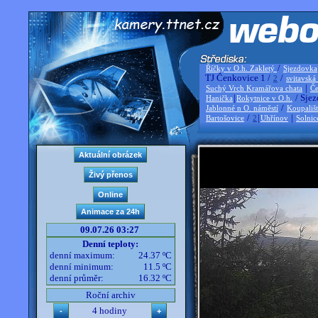
/
Říčky v O.h. Zakletý
Sjezdovka
TJ Čenkovice 1 /
/
2
svitavská
|
Suchý Vrch Kramářova chata
Če
|
/ Sjez
Hanička
Rokytnice v O.h.
/
Jablonné n O. náměstí
Koupališ
/
|
|
Bartošovice
2
Uhřínov
Solnic
09.07.26 03:27
Denní teploty:
denní maximum:
24.37 ºC
denní minimum:
11.5 ºC
denní průměr:
16.32 ºC
Roční archiv
4 hodiny