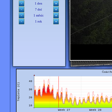
1 den
7 dní
1 měsíc
1 rok