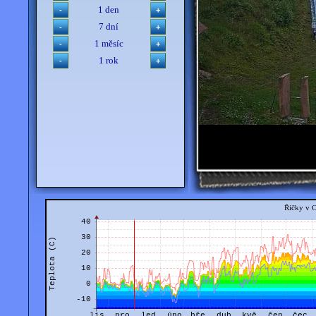
1 den
7 dní
1 měsíc
1 rok