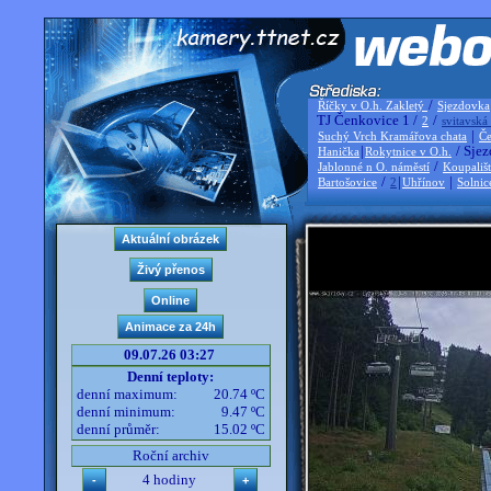
/
Říčky v O.h. Zakletý
Sjezdovka
TJ Čenkovice 1 /
/
2
svitavská
|
Suchý Vrch Kramářova chata
Če
|
/ Sjez
Hanička
Rokytnice v O.h.
/
Jablonné n O. náměstí
Koupališ
/
|
|
Bartošovice
2
Uhřínov
Solnic
09.07.26 03:27
Denní teploty:
denní maximum:
20.74 ºC
denní minimum:
9.47 ºC
denní průměr:
15.02 ºC
Roční archiv
4 hodiny