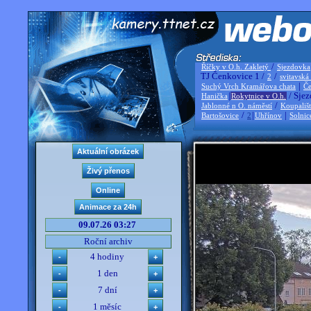
/
Říčky v O.h. Zakletý
Sjezdovka
TJ Čenkovice 1 /
/
2
svitavská
|
Suchý Vrch Kramářova chata
Če
|
/ Sjez
Hanička
Rokytnice v O.h.
/
Jablonné n O. náměstí
Koupališ
/
|
|
Bartošovice
2
Uhřínov
Solnic
09.07.26 03:27
Roční archiv
4 hodiny
1 den
7 dní
1 měsíc