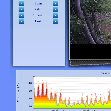
1 den
7 dní
1 měsíc
1 rok