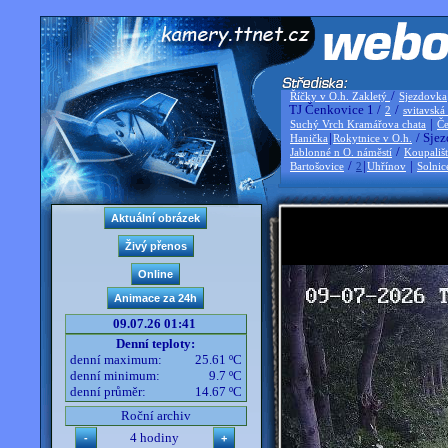
/
Říčky v O.h. Zakletý
Sjezdovka
TJ Čenkovice 1 /
/
2
svitavská
|
Suchý Vrch Kramářova chata
Če
|
/ Sjez
Hanička
Rokytnice v O.h.
/
Jablonné n O. náměstí
Koupališ
/
|
|
Bartošovice
2
Uhřínov
Solnic
09.07.26 01:41
Denní teploty:
denní maximum:
25.61 ºC
denní minimum:
9.7 ºC
denní průměr:
14.67 ºC
Roční archiv
4 hodiny