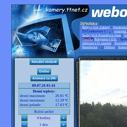
/
Říčky v O.h. Zakletý
Sjezdovka
TJ Čenkovice 1 /
/
2
svitavská
|
Suchý Vrch Kramářova chata
Če
|
/ Sjez
Hanička
Rokytnice v O.h.
/
Jablonné n O. náměstí
Koupališ
/
|
|
Bartošovice
2
Uhřínov
Solnic
09.07.26 01:41
Denní teploty:
denní maximum:
26.81 ºC
denní minimum:
12.29 ºC
denní průměr:
17.63 ºC
Roční archiv
4 hodiny
1 den