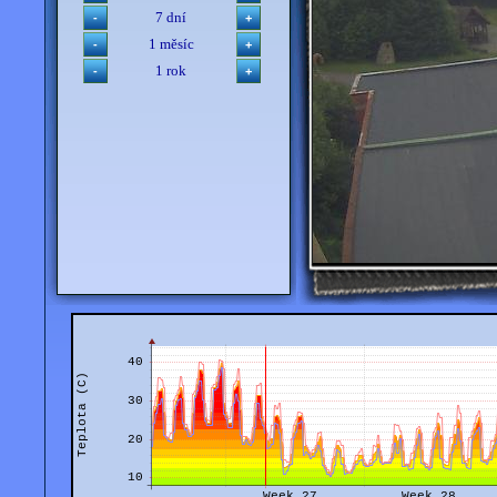
7 dní
1 měsíc
1 rok