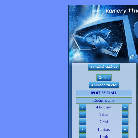
09.07.26 01:41
Roční archiv
4 hodiny
1 den
7 dní
1 měsíc
1 rok