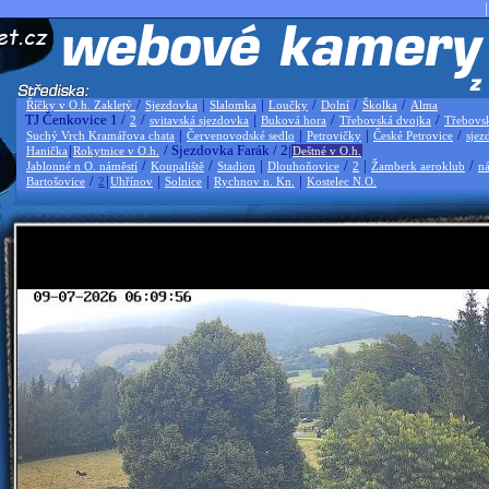
|
/
|
|
/
/
/
Říčky v O.h. Zakletý
Sjezdovka
Slalomka
Loučky
Dolní
Školka
Alma
TJ Čenkovice 1 /
/
|
/
/
2
svitavská sjezdovka
Buková hora
Třebovská dvojka
Třebovs
|
|
|
/
Suchý Vrch Kramářova chata
Červenovodské sedlo
Petrovičky
České Petrovice
sjez
|
/ Sjezdovka Farák / 2|
Hanička
Rokytnice v O.h.
Deštné v O.h.
/
/
|
/
|
/
Jablonné n O. náměstí
Koupaliště
Stadion
Dlouhoňovice
2
Žamberk aeroklub
ná
/
|
|
|
|
Bartošovice
2
Uhřínov
Solnice
Rychnov n. Kn.
Kostelec N.O.