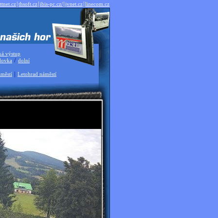
|
|
|
|
ttnet.cz
thsoft.cz
ibis-pc.cz/
jvnet.cz
linecom.cz
ká výstup
/
dovka
dolní
|
městí
Letohrad náměstí