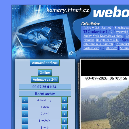
/
Říčky v O.h. Zakletý
Sjezdovka
TJ Čenkovice 1 /
/
2
svitavská
|
Suchý Vrch Kramářova chata
Če
|
/ Sjez
Hanička
Rokytnice v O.h.
/
Jablonné n O. náměstí
Koupališ
/
|
|
Bartošovice
2
Uhřínov
Solnic
09.07.26 01:24
Roční archiv
4 hodiny
1 den
7 dní
1 měsíc
1 rok