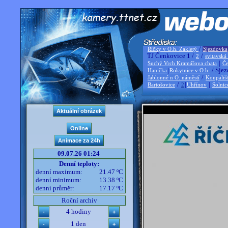
/
Říčky v O.h. Zakletý
Sjezdovka
TJ Čenkovice 1 /
/
2
svitavská
|
Suchý Vrch Kramářova chata
Če
|
/ Sjez
Hanička
Rokytnice v O.h.
/
Jablonné n O. náměstí
Koupališ
/
|
|
Bartošovice
2
Uhřínov
Solnic
09.07.26 01:24
Denní teploty:
denní maximum:
21.47 ºC
denní minimum:
13.38 ºC
denní průměr:
17.17 ºC
Roční archiv
4 hodiny
1 den