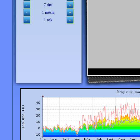
7 dní
1 měsíc
1 rok