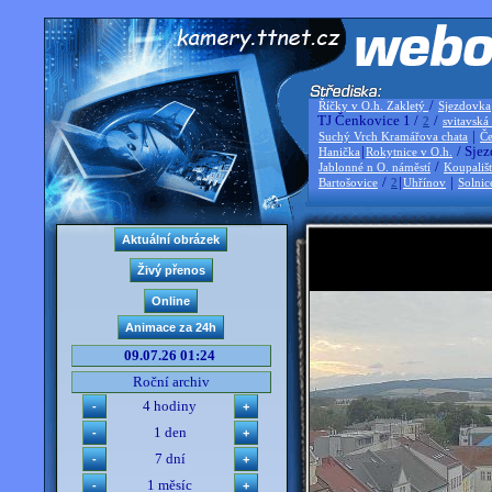
/
Říčky v O.h. Zakletý
Sjezdovka
TJ Čenkovice 1 /
/
2
svitavská
|
Suchý Vrch Kramářova chata
Če
|
/ Sjez
Hanička
Rokytnice v O.h.
/
Jablonné n O. náměstí
Koupališ
/
|
|
Bartošovice
2
Uhřínov
Solnic
09.07.26 01:24
Roční archiv
4 hodiny
1 den
7 dní
1 měsíc