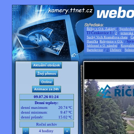
/
Říčky v O.h. Zakletý
Sjezdovka
TJ Čenkovice 1 /
/
2
svitavská
|
Suchý Vrch Kramářova chata
Če
|
/ Sjez
Hanička
Rokytnice v O.h.
/
Jablonné n O. náměstí
Koupališ
/
|
|
Bartošovice
2
Uhřínov
Solnic
09.07.26 01:24
Denní teploty:
denní maximum:
20.74 ºC
denní minimum:
9.47 ºC
denní průměr:
15.02 ºC
Roční archiv
4 hodiny