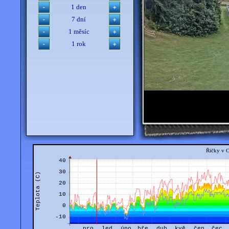
1 den
7 dní
1 měsíc
1 rok