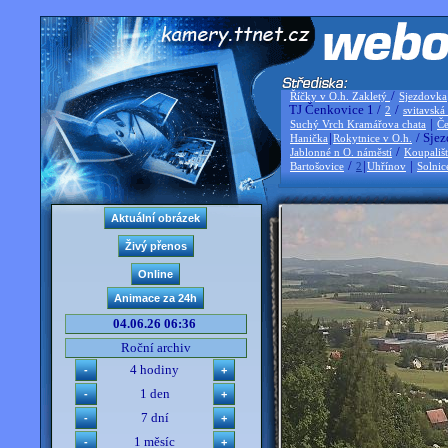
/
Říčky v O.h. Zakletý
Sjezdovka
TJ Čenkovice 1 /
/
2
svitavská
|
Suchý Vrch Kramářova chata
Če
|
/ Sjez
Hanička
Rokytnice v O.h.
/
Jablonné n O. náměstí
Koupališ
/
|
|
Bartošovice
2
Uhřínov
Solnic
04.06.26 06:36
Roční archiv
4 hodiny
1 den
7 dní
1 měsíc