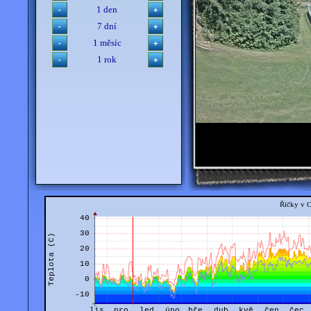
1 den
7 dní
1 měsíc
1 rok