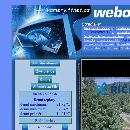
/
Říčky v O.h. Zakletý
Sjezdovka
TJ Čenkovice 1 /
/
2
svitavská
|
Suchý Vrch Kramářova chata
Če
|
/ Sjez
Hanička
Rokytnice v O.h.
/
Jablonné n O. náměstí
Koupališ
/
|
|
Bartošovice
2
Uhřínov
Solnic
04.06.26 06:36
Denní teploty:
denní maximum:
21.72 ºC
denní minimum:
7.84 ºC
denní průměr:
14.91 ºC
Roční archiv
4 hodiny