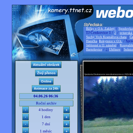
/
Říčky v O.h. Zakletý
Sjezdovka
TJ Čenkovice 1 /
/
2
svitavská
|
Suchý Vrch Kramářova chata
Če
|
/ Sjez
Hanička
Rokytnice v O.h.
/
Jablonné n O. náměstí
Koupališ
/
|
|
Bartošovice
2
Uhřínov
Solnic
04.06.26 06:36
Roční archiv
4 hodiny
1 den
7 dní
1 měsíc