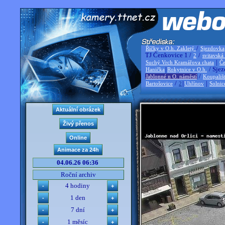
/
Říčky v O.h. Zakletý
Sjezdovka
TJ Čenkovice 1 /
/
2
svitavská
|
Suchý Vrch Kramářova chata
Če
|
/ Sjez
Hanička
Rokytnice v O.h.
/
Jablonné n O. náměstí
Koupališ
/
|
|
Bartošovice
2
Uhřínov
Solnic
04.06.26 06:36
Roční archiv
4 hodiny
1 den
7 dní
1 měsíc