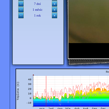
7 dní
1 měsíc
1 rok