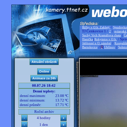
/
Říčky v O.h. Zakletý
Sjezdovka
TJ Čenkovice 1 /
/
2
svitavská
|
Suchý Vrch Kramářova chata
Če
|
/ Sjez
Hanička
Rokytnice v O.h.
/
Jablonné n O. náměstí
Koupališ
/
|
|
Bartošovice
2
Uhřínov
Solnic
08.07.26 18:42
Denní teploty:
denní maximum:
23.08 ºC
denní minimum:
13.72 ºC
denní průměr:
17.71 ºC
Roční archiv
4 hodiny
1 den