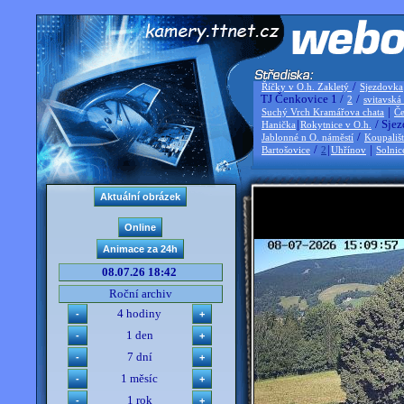
/
Říčky v O.h. Zakletý
Sjezdovka
TJ Čenkovice 1 /
/
2
svitavská
|
Suchý Vrch Kramářova chata
Če
|
/ Sjez
Hanička
Rokytnice v O.h.
/
Jablonné n O. náměstí
Koupališ
/
|
|
Bartošovice
2
Uhřínov
Solnic
08.07.26 18:42
Roční archiv
4 hodiny
1 den
7 dní
1 měsíc
1 rok