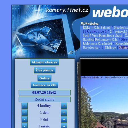
/
Říčky v O.h. Zakletý
Sjezdovka
TJ Čenkovice 1 /
/
2
svitavská
|
Suchý Vrch Kramářova chata
Če
|
/ Sjez
Hanička
Rokytnice v O.h.
/
Jablonné n O. náměstí
Koupališ
/
|
|
Bartošovice
2
Uhřínov
Solnic
08.07.26 18:42
Roční archiv
4 hodiny
1 den
7 dní
1 měsíc