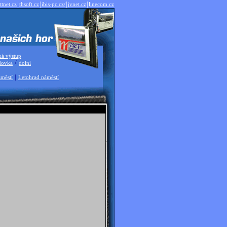
|
|
|
|
ttnet.cz
thsoft.cz
ibis-pc.cz/
jvnet.cz
linecom.cz
ká výstup
/
dovka
dolní
|
městí
Letohrad náměstí