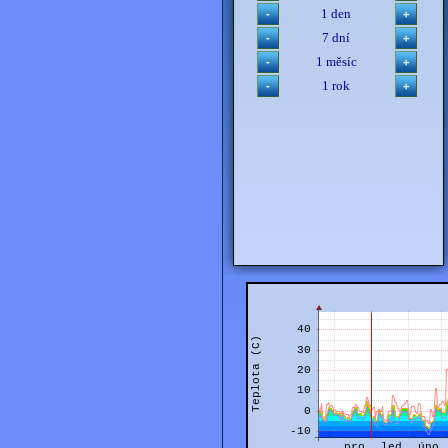
1 den
7 dní
1 měsíc
1 rok