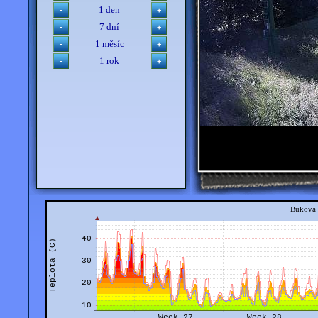
1 den
7 dní
1 měsíc
1 rok