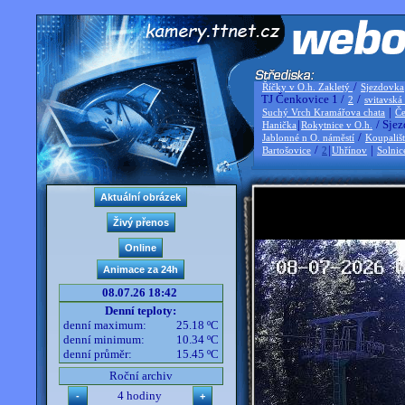
/
Říčky v O.h. Zakletý
Sjezdovka
TJ Čenkovice 1 /
/
2
svitavská
|
Suchý Vrch Kramářova chata
Če
|
/ Sjez
Hanička
Rokytnice v O.h.
/
Jablonné n O. náměstí
Koupališ
/
|
|
Bartošovice
2
Uhřínov
Solnic
08.07.26 18:42
Denní teploty:
denní maximum:
25.18 ºC
denní minimum:
10.34 ºC
denní průměr:
15.45 ºC
Roční archiv
4 hodiny