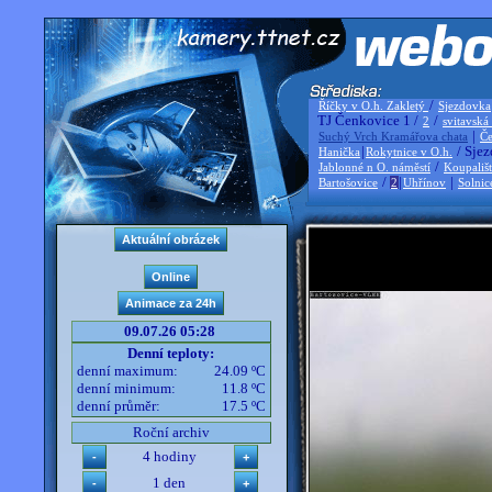
/
Říčky v O.h. Zakletý
Sjezdovka
TJ Čenkovice 1 /
/
2
svitavská
|
Suchý Vrch Kramářova chata
Če
|
/ Sjez
Hanička
Rokytnice v O.h.
/
Jablonné n O. náměstí
Koupališ
/
|
|
Bartošovice
2
Uhřínov
Solnic
09.07.26 05:28
Denní teploty:
denní maximum:
24.09 ºC
denní minimum:
11.8 ºC
denní průměr:
17.5 ºC
Roční archiv
4 hodiny
1 den