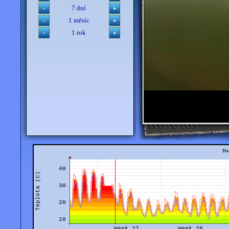
7 dní
1 měsíc
1 rok