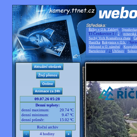
/
Říčky v O.h. Zakletý
Sjezdovka
TJ Čenkovice 1 /
/
2
svitavská
|
Suchý Vrch Kramářova chata
Če
|
/ Sjez
Hanička
Rokytnice v O.h.
/
Jablonné n O. náměstí
Koupališ
/
|
|
Bartošovice
2
Uhřínov
Solnic
09.07.26 05:28
Denní teploty:
denní maximum:
20.74 ºC
denní minimum:
9.47 ºC
denní průměr:
15.02 ºC
Roční archiv
4 hodiny