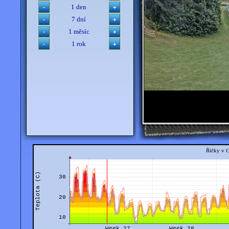
1 den
7 dní
1 měsíc
1 rok