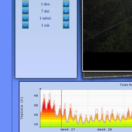
1 den
7 dní
1 měsíc
1 rok