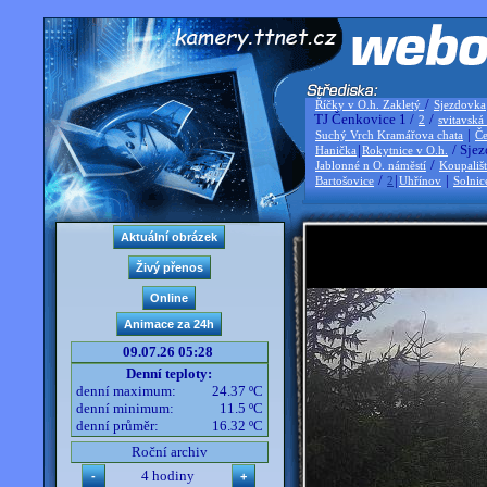
/
Říčky v O.h. Zakletý
Sjezdovka
TJ Čenkovice 1 /
/
2
svitavská
|
Suchý Vrch Kramářova chata
Če
|
/ Sjez
Hanička
Rokytnice v O.h.
/
Jablonné n O. náměstí
Koupališ
/
|
|
Bartošovice
2
Uhřínov
Solnic
09.07.26 05:28
Denní teploty:
denní maximum:
24.37 ºC
denní minimum:
11.5 ºC
denní průměr:
16.32 ºC
Roční archiv
4 hodiny