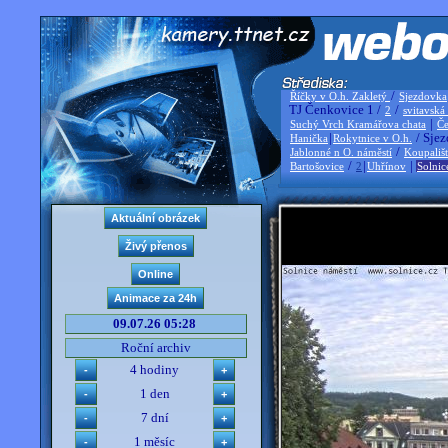
/
Říčky v O.h. Zakletý
Sjezdovka
TJ Čenkovice 1 /
/
2
svitavská
|
Suchý Vrch Kramářova chata
Če
|
/ Sjez
Hanička
Rokytnice v O.h.
/
Jablonné n O. náměstí
Koupališ
/
|
|
Bartošovice
2
Uhřínov
Solnic
09.07.26 05:28
Roční archiv
4 hodiny
1 den
7 dní
1 měsíc