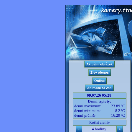
09.07.26 05:28
Denní teploty:
denní maximum:
23.89 ºC
denní minimum:
8.2 ºC
denní průměr:
16.29 ºC
Roční archiv
4 hodiny