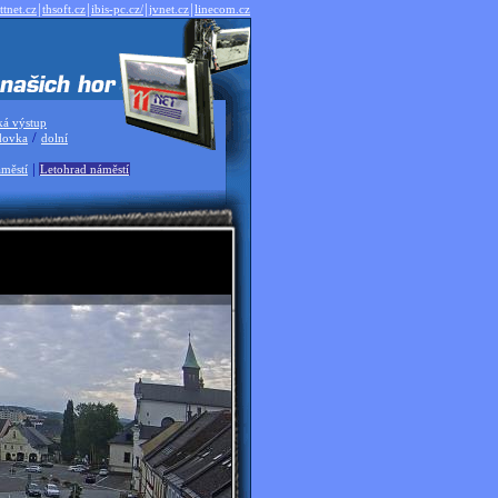
|
|
|
|
ttnet.cz
thsoft.cz
ibis-pc.cz/
jvnet.cz
linecom.cz
ká výstup
/
dovka
dolní
|
městí
Letohrad náměstí