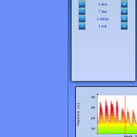
1 den
7 dní
1 měsíc
1 rok