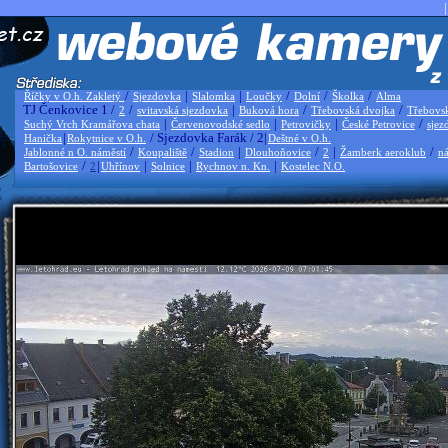
|
/
|
|
/
/
/
Říčky v O.h. Zakletý
Sjezdovka
Slalomka
Loučky
Dolní
Školka
Alma
TJ Čenkovice 1 /
/
|
/
/
2
svitavská sjezdovka
Buková hora
Třebovská dvojka
Třebovs
|
|
|
/
Suchý Vrch Kramářova chata
Červenovodské sedlo
Petrovičky
České Petrovice
sjez
|
/ Sjezdovka Farák / 2|
Hanička
Rokytnice v O.h.
Deštné v O.h.
/
/
|
/
|
/
Jablonné n O. náměstí
Koupaliště
Stadion
Dlouhoňovice
2
Žamberk aeroklub
ná
/
|
|
|
|
Bartošovice
2
Uhřínov
Solnice
Rychnov n. Kn.
Kostelec N.O.