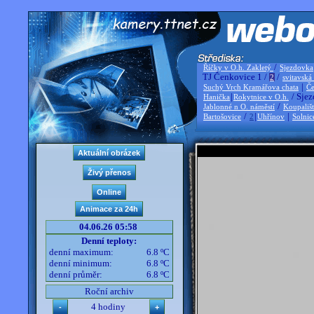
/
Říčky v O.h. Zakletý
Sjezdovka
TJ Čenkovice 1 /
/
2
svitavská
|
Suchý Vrch Kramářova chata
Če
|
/ Sjez
Hanička
Rokytnice v O.h.
/
Jablonné n O. náměstí
Koupališ
/
|
|
Bartošovice
2
Uhřínov
Solnic
04.06.26 05:58
Denní teploty:
denní maximum:
6.8 ºC
denní minimum:
6.8 ºC
denní průměr:
6.8 ºC
Roční archiv
4 hodiny