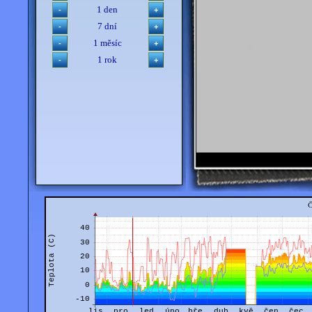
1 den
7 dní
1 měsíc
1 rok