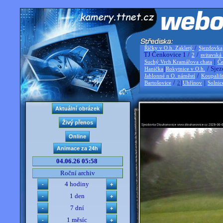
/
Říčky v O.h. Zakletý
Sjezdovka
TJ Čenkovice 1 /
/
2
svitavská
|
Suchý Vrch Kramářova chata
Če
|
/ Sjez
Hanička
Rokytnice v O.h.
/
Jablonné n O. náměstí
Koupališ
/
|
|
Bartošovice
2
Uhřínov
Solnic
04.06.26 05:58
Roční archiv
4 hodiny
1 den
7 dní
1 měsíc