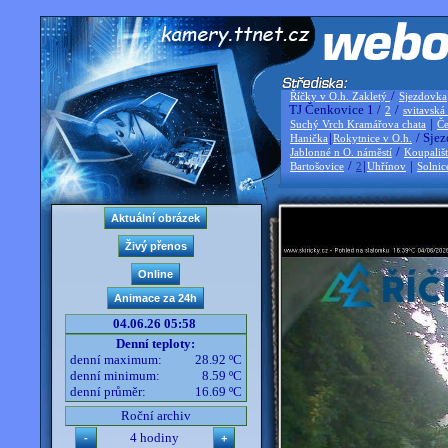
/
Říčky v O.h. Zakletý
Sjezdovka
TJ Čenkovice 1 /
/
2
svitavská
|
Suchý Vrch Kramářova chata
Če
|
/ Sjez
Hanička
Rokytnice v O.h.
/
Jablonné n O. náměstí
Koupališ
/
|
|
Bartošovice
2
Uhřínov
Solnic
04.06.26 05:58
Denní teploty:
denní maximum:
28.92 ºC
denní minimum:
8.59 ºC
denní průměr:
16.69 ºC
Roční archiv
4 hodiny