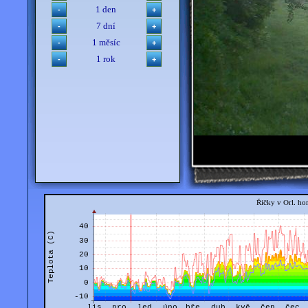
1 den
7 dní
1 měsíc
1 rok