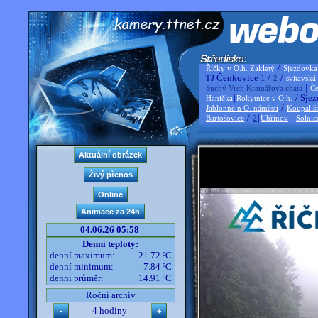
/
Říčky v O.h. Zakletý
Sjezdovka
TJ Čenkovice 1 /
/
2
svitavská
|
Suchý Vrch Kramářova chata
Če
|
/ Sjez
Hanička
Rokytnice v O.h.
/
Jablonné n O. náměstí
Koupališ
/
|
|
Bartošovice
2
Uhřínov
Solnic
04.06.26 05:58
Denní teploty:
denní maximum:
21.72 ºC
denní minimum:
7.84 ºC
denní průměr:
14.91 ºC
Roční archiv
4 hodiny