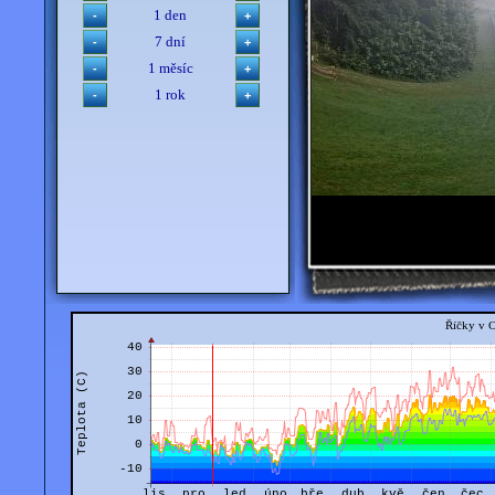
1 den
7 dní
1 měsíc
1 rok