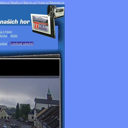
|
|
|
|
ttnet.cz
thsoft.cz
ibis-pc.cz/
jvnet.cz
linecom.cz
ká výstup
/
dovka
dolní
|
městí
Letohrad náměstí