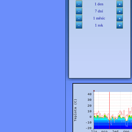
1 den
7 dní
1 měsíc
1 rok