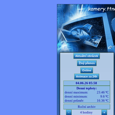
04.06.26 05:58
Denní teploty:
denní maximum:
23.46 ºC
denní minimum:
9.6 ºC
denní průměr:
16.36 ºC
Roční archiv
4 hodiny