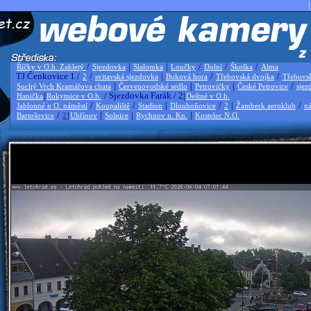
|
/
|
|
/
/
/
Říčky v O.h. Zakletý
Sjezdovka
Slalomka
Loučky
Dolní
Školka
Alma
TJ Čenkovice 1 /
/
|
/
/
2
svitavská sjezdovka
Buková hora
Třebovská dvojka
Třebovs
|
|
|
/
Suchý Vrch Kramářova chata
Červenovodské sedlo
Petrovičky
České Petrovice
sjez
|
/ Sjezdovka Farák / 2|
Hanička
Rokytnice v O.h.
Deštné v O.h.
/
/
|
/
|
/
Jablonné n O. náměstí
Koupaliště
Stadion
Dlouhoňovice
2
Žamberk aeroklub
ná
/
|
|
|
|
Bartošovice
2
Uhřínov
Solnice
Rychnov n. Kn.
Kostelec N.O.