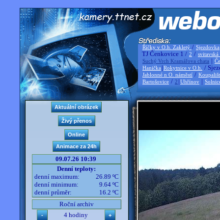
/
Říčky v O.h. Zakletý
Sjezdovka
TJ Čenkovice 1 /
/
2
svitavská
|
Suchý Vrch Kramářova chata
Če
|
/ Sjez
Hanička
Rokytnice v O.h.
/
Jablonné n O. náměstí
Koupališ
/
|
|
Bartošovice
2
Uhřínov
Solnic
09.07.26 10:39
Denní teploty:
denní maximum:
26.89 ºC
denní minimum:
9.64 ºC
denní průměr:
16.2 ºC
Roční archiv
4 hodiny