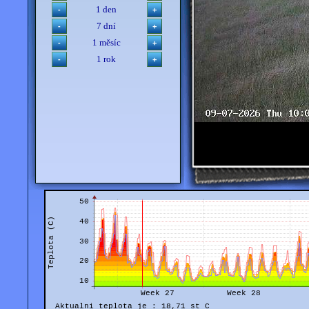
1 den
7 dní
1 měsíc
1 rok