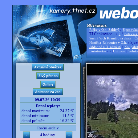
/
Říčky v O.h. Zakletý
Sjezdovka
TJ Čenkovice 1 /
/
2
svitavská
|
Suchý Vrch Kramářova chata
Če
|
/ Sjez
Hanička
Rokytnice v O.h.
/
Jablonné n O. náměstí
Koupališ
/
|
|
Bartošovice
2
Uhřínov
Solnic
09.07.26 10:39
Denní teploty:
denní maximum:
24.37 ºC
denní minimum:
11.5 ºC
denní průměr:
16.32 ºC
Roční archiv
4 hodiny