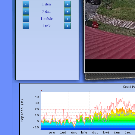
1 den
7 dní
1 měsíc
1 rok