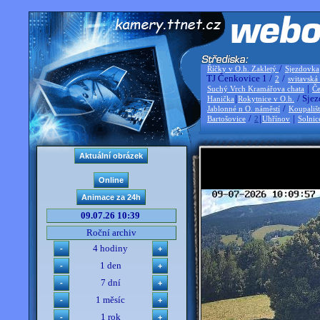
/
Říčky v O.h. Zakletý
Sjezdovka
TJ Čenkovice 1 /
/
2
svitavská
|
Suchý Vrch Kramářova chata
Če
|
/ Sjez
Hanička
Rokytnice v O.h.
/
Jablonné n O. náměstí
Koupališ
/
|
|
Bartošovice
2
Uhřínov
Solnic
09.07.26 10:39
Roční archiv
4 hodiny
1 den
7 dní
1 měsíc
1 rok